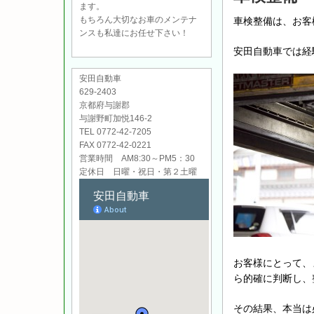
ます。
もちろん大切なお車のメンテナ
車検整備は、お客
ンスも私達にお任せ下さい！
安田自動車では経
安田自動車
629-2403
京都府与謝郡
与謝野町加悦146-2
TEL 0772-42-7205
FAX 0772-42-0221
営業時間 AM8:30～PM5：30
定休日 日曜・祝日・第２土曜
お客様にとって、
ら的確に判断し、
その結果、本当は