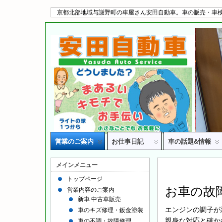
京都北部地域与謝野町の車屋さん安田自動車。車の販売・車検
営業のご案内
お仕事日記
車の話題&情報
メインメニュー
トップページ
お車の故
営業内容のご案内
新車 中古車販売
エンジンの調子が
車のキズ修理・鈑金塗装
親身な対応と確か
車の不調・故障修理