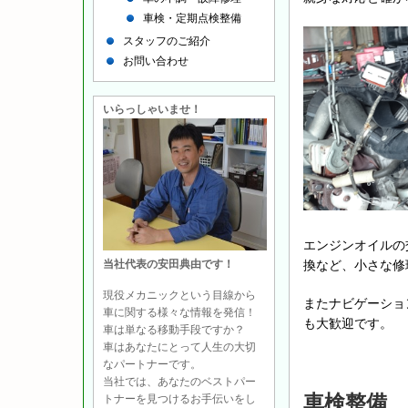
車検・定期点検整備
スタッフのご紹介
お問い合わせ
いらっしゃいませ！
エンジンオイルの
換など、小さな修
当社代表の安田典由です！
現役メカニックという目線から
またナビゲーショ
車に関する様々な情報を発信！
も大歓迎です。
車は単なる移動手段ですか？
車はあなたにとって人生の大切
なパートナーです。
当社では、あなたのベストパー
車検整備
トナーを見つけるお手伝いをし