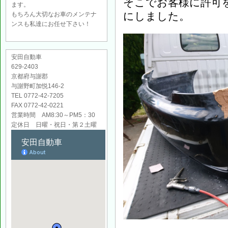
そこでお客様に許可
ます。
にしました。
もちろん大切なお車のメンテナ
ンスも私達にお任せ下さい！
安田自動車
629-2403
京都府与謝郡
与謝野町加悦146-2
TEL 0772-42-7205
FAX 0772-42-0221
営業時間 AM8:30～PM5：30
定休日 日曜・祝日・第２土曜