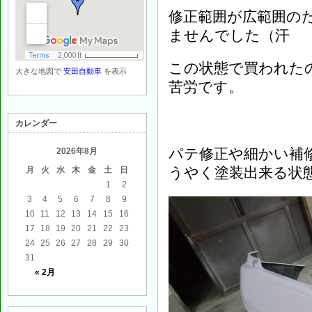
修正範囲が広範囲の
ませんでした（汗
この状態で買われた
大きな地図で
安田自動車
を表示
苦労です。
カレンダー
パテ修正や細かい補
2026年8月
うやく塗装出来る状
月
火
水
木
金
土
日
1
2
3
4
5
6
7
8
9
10
11
12
13
14
15
16
17
18
19
20
21
22
23
24
25
26
27
28
29
30
31
« 2月