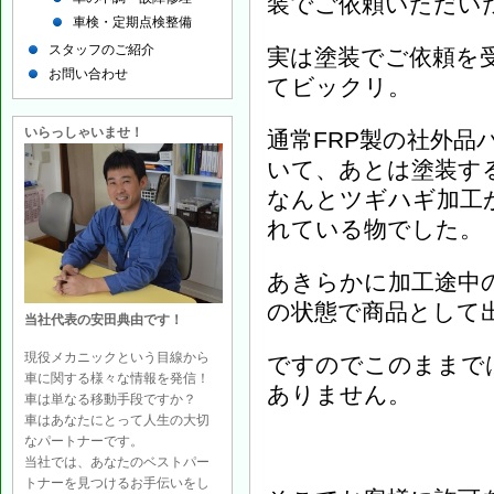
装でご依頼いただい
車検・定期点検整備
スタッフのご紹介
実は塗装でご依頼を
お問い合わせ
てビックリ。
いらっしゃいませ！
通常FRP製の社外
いて、あとは塗装す
なんとツギハギ加工
れている物でした。
あきらかに加工途中
の状態で商品として
当社代表の安田典由です！
現役メカニックという目線から
ですのでこのままで
車に関する様々な情報を発信！
ありません。
車は単なる移動手段ですか？
車はあなたにとって人生の大切
なパートナーです。
当社では、あなたのベストパー
トナーを見つけるお手伝いをし