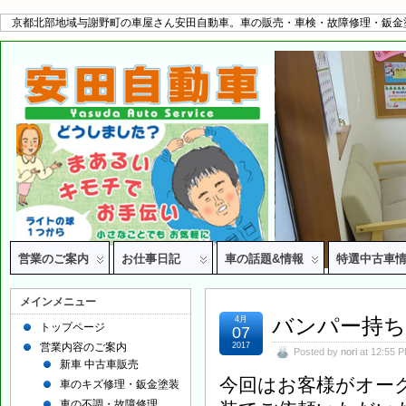
京都北部地域与謝野町の車屋さん安田自動車。車の販売・車検・故障修理・鈑金
営業のご案内
お仕事日記
車の話題&情報
特選中古車
メインメニュー
バンパー持ち
4月
トップページ
07
営業内容のご案内
2017
Posted by
nori
at 12:55 
新車 中古車販売
今回はお客様がオー
車のキズ修理・鈑金塗装
車の不調・故障修理